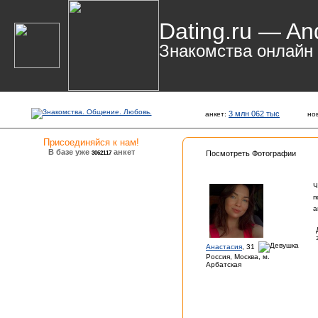
Dating.ru — An
Знакомства онлайн
3 млн 062 тыс
анкет:
но
Присоединяйся к нам!
В базе уже
анкет
3062117
Посмотреть Фотографии
Ч
п
а
Анастасия
, 31
Россия, Москва, м.
Арбатская