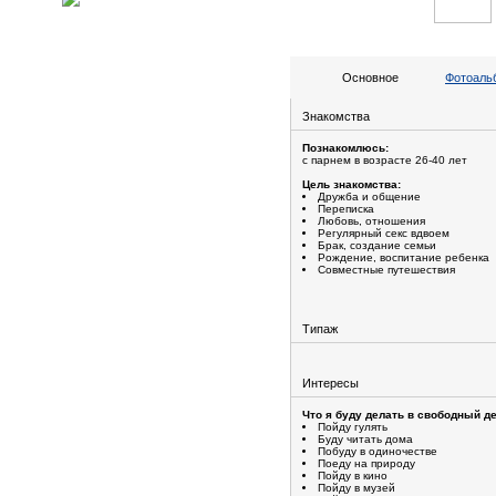
Основное
Фотоальб
Знакомства
Познакомлюсь:
с парнем в возрасте 26-40 лет
Цель знакомства:
Дружба и общение
Переписка
Любовь, отношения
Регулярный секс вдвоем
Брак, создание семьи
Рождение, воспитание ребенка
Совместные путешествия
Типаж
Интересы
Что я буду делать в свободный де
Пойду гулять
Буду читать дома
Побуду в одиночестве
Поеду на природу
Пойду в кино
Пойду в музей